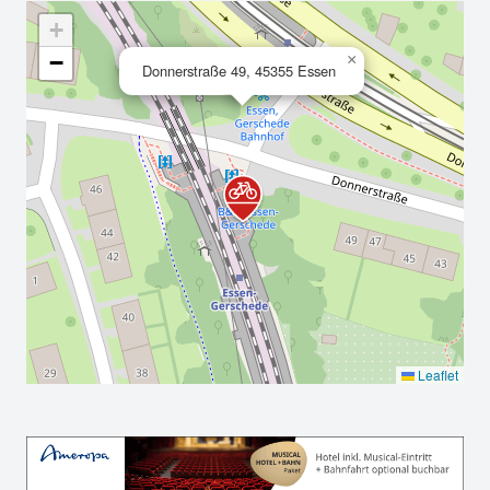
+
−
×
Donnerstraße 49, 45355 Essen
Leaflet