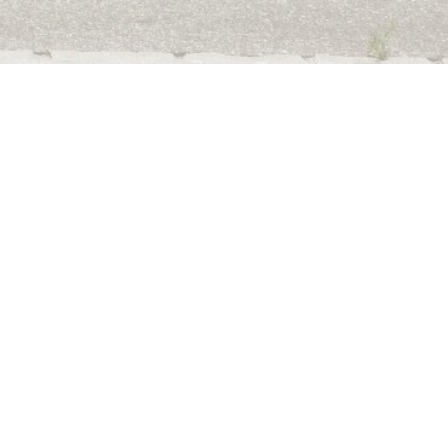
RESOURCES
FOLLOW US
Lockport
Facebook
Locktec
LEGAL
Datenschutzhinweise
AGB
Impressum