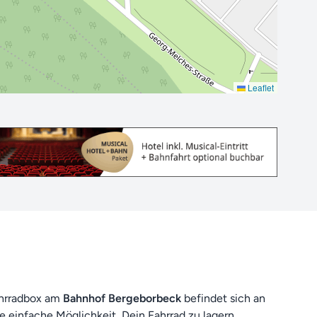
Leaflet
ahrradbox am
Bahnhof Bergeborbeck
befindet sich an
ne einfache Möglichkeit, Dein Fahrrad zu lagern,