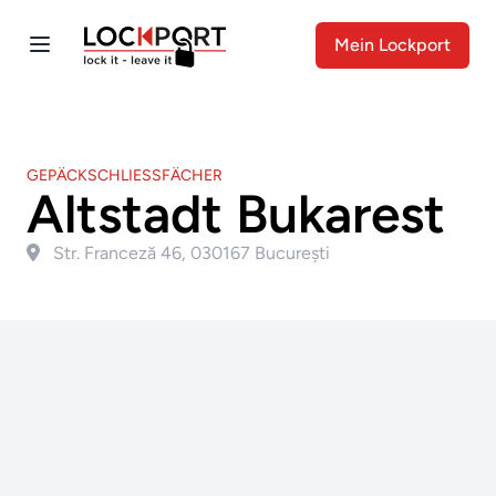
Mein Lockport
GEPÄCKSCHLIESSFÄCHER
Altstadt Bukarest
Str. Franceză 46, 030167 București