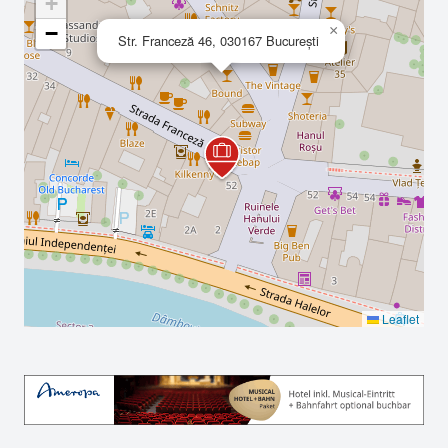
+
−
×
Str. Franceză 46, 030167 București
Leaflet