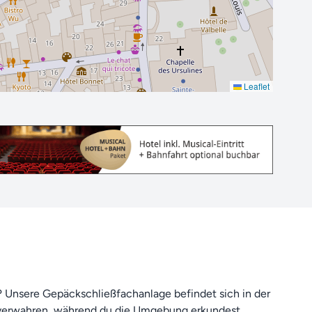
Leaflet
 Unsere Gepäckschließfachanlage befindet sich in der
u verwahren, während du die Umgebung erkundest.