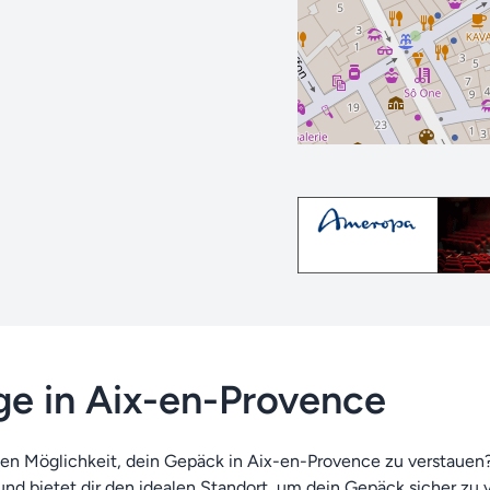
e in Aix-en-Provence
en Möglichkeit, dein Gepäck in Aix-en-Provence zu verstauen?
nd bietet dir den idealen Standort, um dein Gepäck sicher z