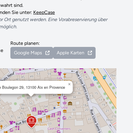
wahrt sind.
inden Sie unter:
KeepCase
or Ort genutzt werden. Eine Vorabreservierung über
 möglich.
Route planen:
ce
Google Maps
Apple Karten
×
e Boulegon 29, 13100 Aix en Provence