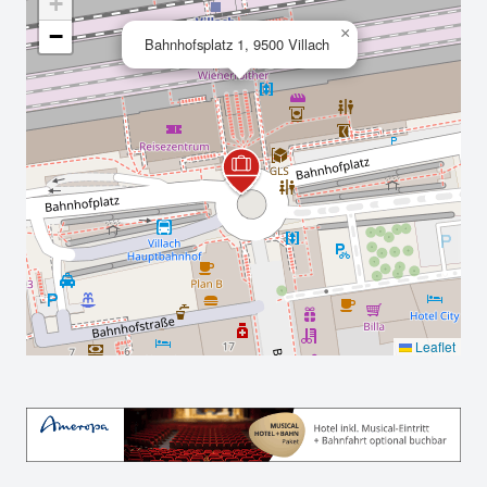
+
−
×
Bahnhofsplatz 1, 9500 Villach
Leaflet