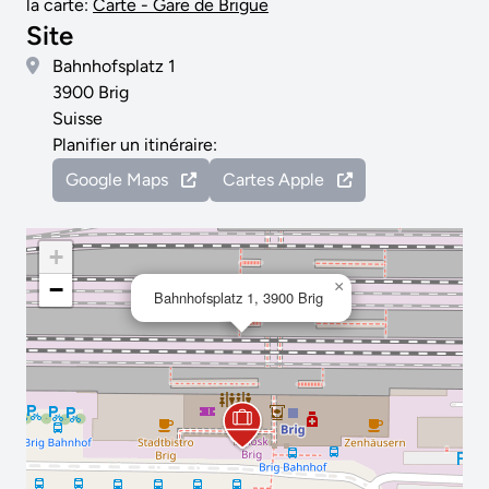
la carte:
Carte - Gare de Brigue
Site
Bahnhofsplatz 1
3900 Brig
Suisse
Planifier un itinéraire:
Google Maps
Cartes Apple
+
−
×
Bahnhofsplatz 1, 3900 Brig