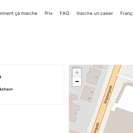
ment ça marche
Prix
FAQ
Inscrire un casier
Franç
+
n
−
ikshavn