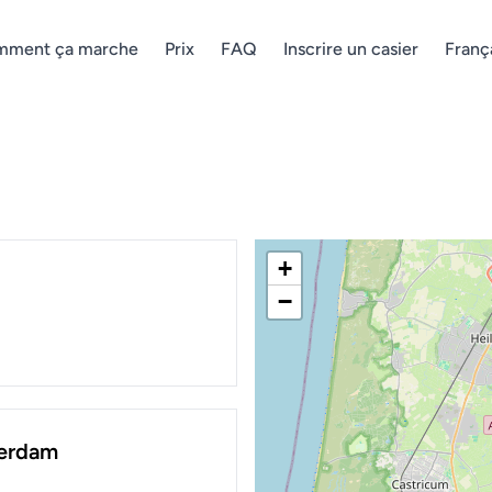
ment ça marche
Prix
FAQ
Inscrire un casier
Franç
+
−
terdam