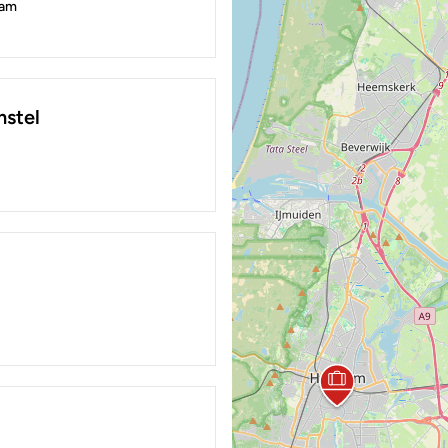
dam
stel