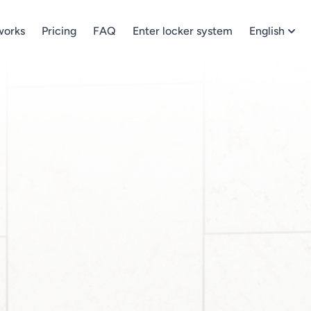
works
Pricing
FAQ
Enter locker system
English