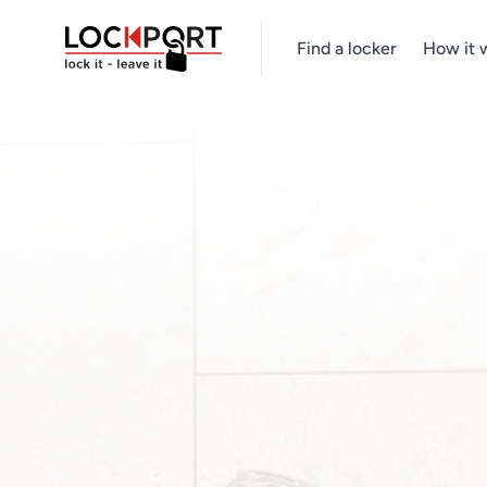
Find a locker
How it 